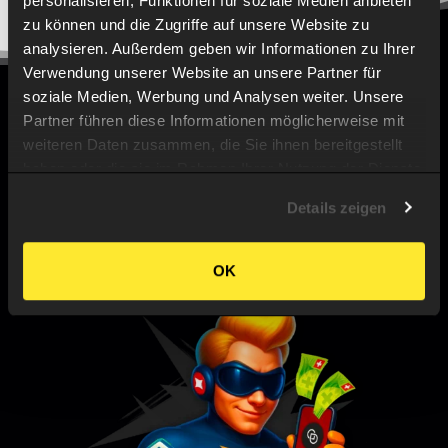
personalisieren, Funktionen für soziale Medien anbieten
zu können und die Zugriffe auf unsere Website zu
analysieren. Außerdem geben wir Informationen zu Ihrer
Verwendung unserer Website an unsere Partner für
soziale Medien, Werbung und Analysen weiter. Unsere
Partner führen diese Informationen möglicherweise mit
weiteren Daten zusammen, die Sie ihnen bereitgestellt
RETRAITS
INSTANTANÉS
haben oder die sie im Rahmen Ihrer Nutzung der Dienste
gesammelt haben.
Details zeigen
Recevez vos gains directement sur votre compte bancaire en
quelques minutes.
OK