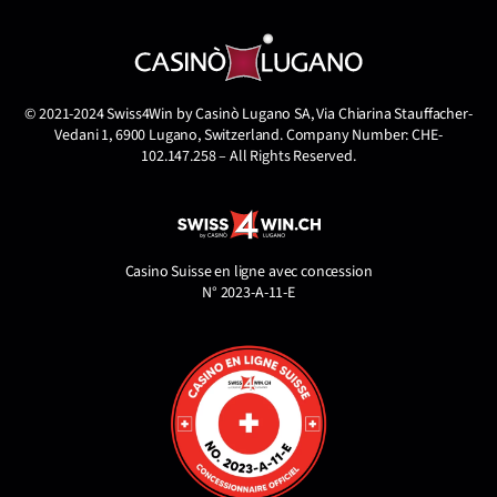
© 2021-2024 Swiss4Win by Casinò Lugano SA, Via Chiarina Stauffacher-
Vedani 1, 6900 Lugano, Switzerland. Company Number: CHE-
102.147.258 – All Rights Reserved.
Casino Suisse en ligne avec concession
N° 2023-A-11-E