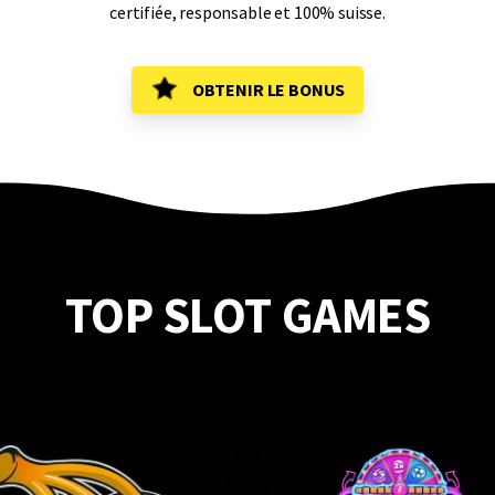
certifiée, responsable et 100% suisse.
OBTENIR LE BONUS
TOP
SLOT
GAMES