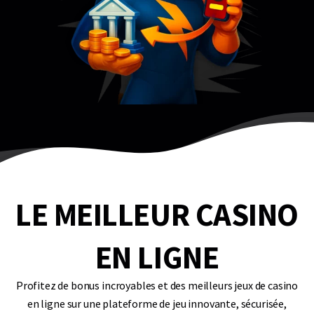
LE
MEILLEUR
CASINO
EN
LIGNE
Profitez de bonus incroyables et des meilleurs jeux de casino
en ligne sur une plateforme de jeu innovante, sécurisée,