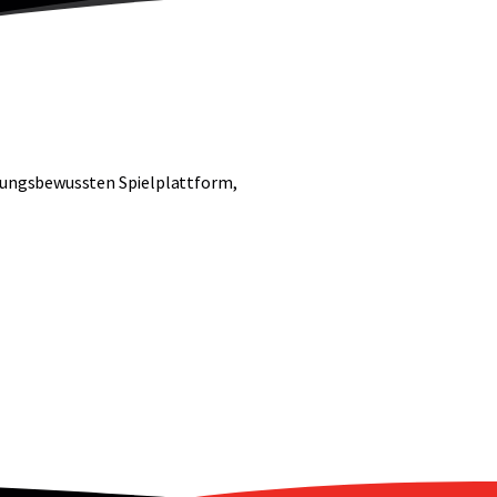
ortungsbewussten Spielplattform,