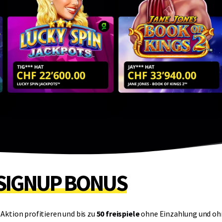
SIGNUP BONUS
 Aktion profitieren und bis zu
50 freispiele
ohne Einzahlung und oh