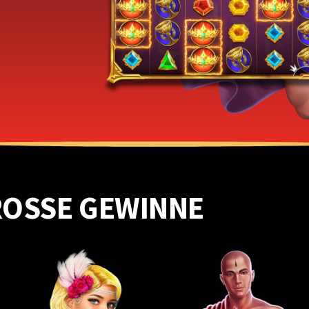
ROSSE
GEWINNE