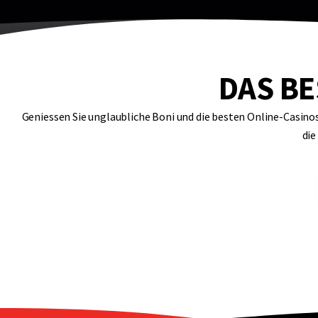
DAS
BE
Geniessen Sie unglaubliche Boni und die besten Online-Casinos
die