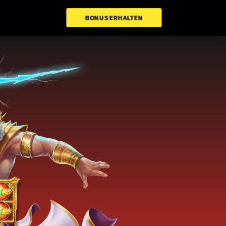
BONUS ERHALTEN